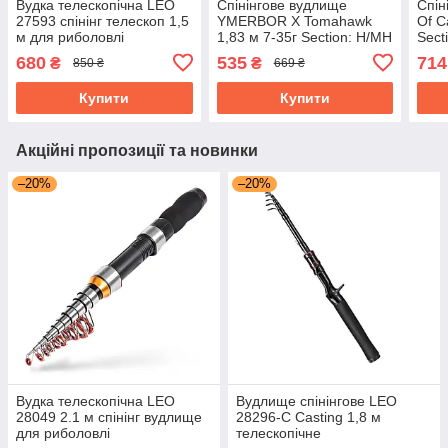
Вудка телескопічна LEO
Спінінгове вудлище
Спін
27593 спінінг телескоп 1,5
YMERBOR X Tomahawk
Of C
м для риболовлі
1,83 м 7-35г Section: H/MH
Sect
портативна ультракоротка
Безінерційна
Безі
680
535
714
₴
₴
850 ₴
669 ₴
Купити
Купити
Акційні пропозиції та новинки
–20%
–20%
Вудка телескопічна LEO
Вудлище спінінгове LEO
28049 2.1 м спінінг вудлище
28296-C Casting 1,8 м
для риболовлі
телескопічне