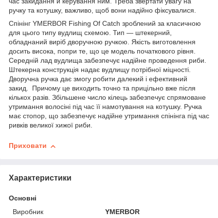
час закидання й керування ним. Треба звертати увагу на
ручку та котушку, важливо, щоб вони надійно фіксувалися.
Спінінг YMERBOR Fishing Of Catch зроблений за класичною
для цього типу вудлищ схемою. Тип — штекерний,
обладнаний виріб дворучною ручкою. Якість виготовлення
досить висока, попри те, що це модель початкового рівня.
Середній лад вудлища забезпечує надійне проведення риби.
Штекерна конструкція надає вудлищу потрібної міцності.
Дворучна ручка дає змогу робити далекий і ефективний
закид. Причому це виходить точно та прицільно вже після
кількох разів. Збільшене число кілець забезпечує спрямоване
утримання волосіні під час її намотування на котушку. Ручка
має стопор, що забезпечує надійне утримання спінінга під час
ривків великої хижої риби.
Приховати
Характеристики
Основні
Виробник
YMERBOR