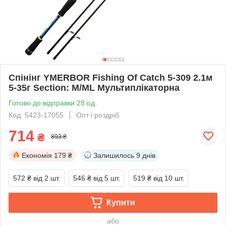
Спінінг YMERBOR Fishing Of Catch 5-309 2.1м
5-35г Section: M/ML Мультиплікаторна
Готово до відправки 28 од.
Код: 5423-17055
Опт і роздріб
714
₴
893 ₴
Економія
179 ₴
Залишилось
9 днів
572 ₴
від 2 шт.
546 ₴
від 5 шт.
519 ₴
від 10 шт.
Купити
або