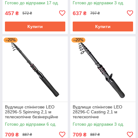
мультиплікаторне
Готово до відправки 17 од.
Готово до відправки 3 од.
457
637
₴
₴
572 ₴
797 ₴
Купити
Купити
–20%
–20%
Вудлище спінінгове LEO
Вудлище спінінгове LEO
28296-S Spinning 2,1 м
28296-C Casting 2,1 м
телескопічне безінерційне
телескопічне
мультиплікаторне
Готово до відправки 6 од.
Готово до відправки 3 од.
709
709
₴
₴
887 ₴
887 ₴