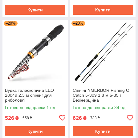
Купити
Купити
–20%
–20%
Вудка телескопічна LEO
Спінінг YMERBOR Fishing Of
28049 2,3 м спінінг для
Catch 5-309 1.8 м 5-35 г
риболовлі
Безінерційна
Готово до відправки 1 од.
Готово до відправки 34 од.
526
626
₴
₴
658 ₴
783 ₴
Купити
Купити