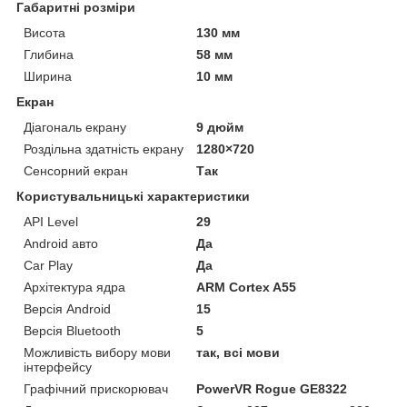
Габаритні розміри
Висота
130 мм
Глибина
58 мм
Ширина
10 мм
Екран
Діагональ екрану
9 дюйм
Роздільна здатність екрану
1280×720
Сенсорний екран
Так
Користувальницькі характеристики
API Level
29
Android авто
Да
Car Play
Да
Архітектура ядра
ARM Cortex A55
Версія Android
15
Версія Bluetooth
5
Можливість вибору мови
так, всі мови
інтерфейсу
Графічний прискорювач
PowerVR Rogue GE8322