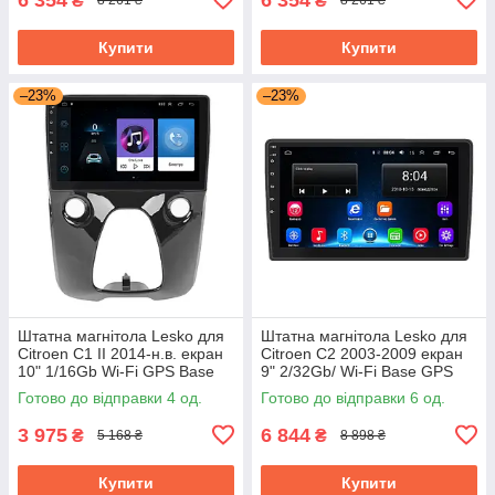
₴
₴
8 261 ₴
8 261 ₴
Купити
Купити
–23%
–23%
Штатна магнітола Lesko для
Штатна магнітола Lesko для
Citroen C1 II 2014-н.в. екран
Citroen C2 2003-2009 екран
10" 1/16Gb Wi-Fi GPS Base
9" 2/32Gb/ Wi-Fi Base GPS
Ситроен
Android Ситроен
Готово до відправки 4 од.
Готово до відправки 6 од.
3 975
6 844
₴
₴
5 168 ₴
8 898 ₴
Купити
Купити