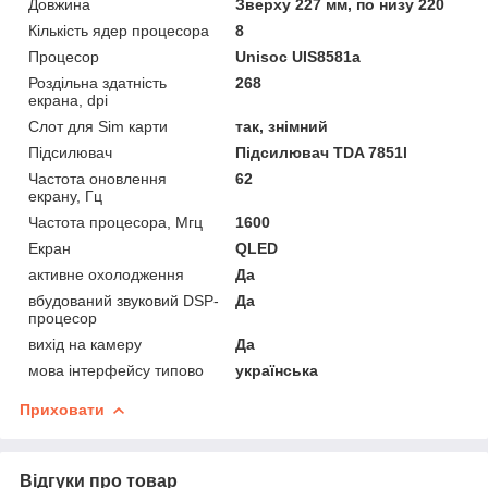
Довжина
Зверху 227 мм, по низу 220
Кількість ядер процесора
8
Процесор
Unisoc UIS8581a
Роздільна здатність
268
екрана, dpi
Слот для Sim карти
так, знімний
Підсилювач
Підсилювач TDA 7851l
Частота оновлення
62
екрану, Гц
Частота процесора, Мгц
1600
Екран
QLED
активне охолодження
Да
вбудований звуковий DSP-
Да
процесор
вихід на камеру
Да
мова інтерфейсу типово
українська
Приховати
Відгуки про товар