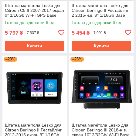
Штатна магнітола Lesko для
Штатна магнітола Lesko для
Citroen C5 II 2007-2017 екран
Citroen Berlingo II Рестайлінг
9" 1/16Gb Wi-Fi GPS Base
2 2015-н.в. 9" 1/16Gb Base
Сітроен
Wi-Fi Android Берлінго
Готово до відправки 6 од.
Готово до відправки 6 од.
5 797
5 454
₴
₴
7 537 ₴
7 091 ₴
Купити
Купити
–23%
–23%
Штатна магнітола Lesko для
Штатна магнітола Lesko для
Citroen Berlingo II Рестайлінг
Citroen Berlingo III 2018-н.в.
2012-2015 екран 9" 1/16Gb
екран 10" 2/32Gb/ Wi-Fi Base