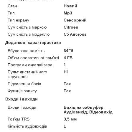
Стан
Новий
Тип
Mp3
Тип екрану
Сенсорний
Сумісність з маркою
Citroen
Сумісність з моделлю
C5 Aircross
Додаткові характеристики
Вбудована пам'ять
64Гб
Об'єм оперативної пам'яті
4 ГБ
Програми еквалайзера
1
Пульт дистанційного
Ні
керування
Підсилення басів
Так
Функція запису
Так
Входи і виходи
Входи і виходи
Вихід на сабвуфер,
Аудіовихід, Відеовихід
Роз'єм TRS
3,5 мм
Кількість аудіовходів
1