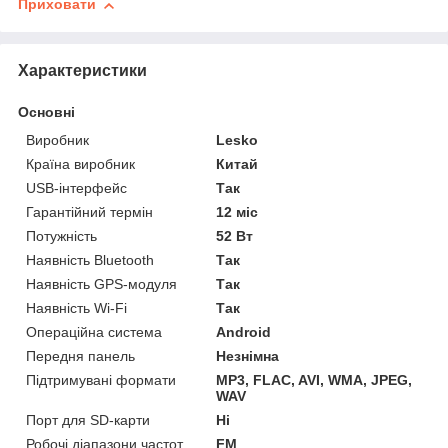
Приховати
Характеристики
Основні
Виробник
Lesko
Країна виробник
Китай
USB-інтерфейс
Так
Гарантійний термін
12 міс
Потужність
52 Вт
Наявність Bluetooth
Так
Наявність GPS-модуля
Так
Наявність Wi-Fi
Так
Операційна система
Android
Передня панель
Незнімна
Підтримувані формати
MP3, FLAC, AVI, WMA, JPEG,
WAV
Порт для SD-карти
Ні
Робочі діапазони частот
FM