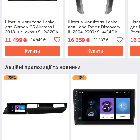
Штатна магнітола Lesko
Штатна магнітола Lesko
Штат
для Citroen C5 Aircross I
для Land Rover Discovery
для 
2018-н.в. екран 9" 2/32Gb
III 2004-2009г 9" 4/64Gb
Рест
CarPlay 4G Wi-Fi GPS
4G WiFi GPS Top Ленд
4/64
11 499
16 259
16 
₴
₴
14 949 ₴
21 137 ₴
Prime
ровер Дискавері
GPS
Купити
Купити
Акційні пропозиції та новинки
–23%
–23%