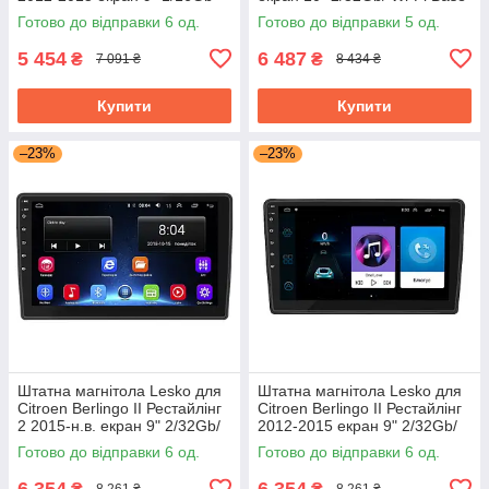
Base Wi-Fi GPS Берлінго
GPS Android Ситроен
Готово до відправки 6 од.
Готово до відправки 5 од.
5 454
6 487
₴
₴
7 091 ₴
8 434 ₴
Купити
Купити
–23%
–23%
Штатна магнітола Lesko для
Штатна магнітола Lesko для
Citroen Berlingo II Рестайлінг
Citroen Berlingo II Рестайлінг
2 2015-н.в. екран 9" 2/32Gb/
2012-2015 екран 9" 2/32Gb/
Wi-Fi Base GPS
Wi-Fi Base GPS Android
Готово до відправки 6 од.
Готово до відправки 6 од.
6 354
6 354