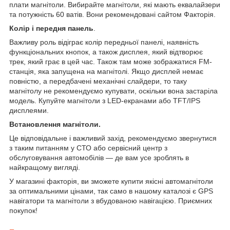
плати магнітоли. Вибирайте магнітоли, які мають еквалайзери
та потужність 60 ватів. Вони рекомендовані сайтом Факторія.
Колір і передня панель
.
Важливу роль відіграє колір передньої панелі, наявність
функціональних кнопок, а також дисплея, який відтворює
трек, який грає в цей час. Також там може зображатися FM-
станція, яка запущена на магнітолі. Якщо дисплей немає
повністю, а передбачені механічні слайдери, то таку
магнітолу не рекомендуємо купувати, оскільки вона застаріла
модель. Купуйте магнітоли з LED-екранами або TFT/IPS
дисплеями.
Встановлення магнітоли.
Це відповідальне і важливий захід, рекомендуємо звернутися
з таким питанням у СТО або сервісний центр з
обслуговування автомобілів — де вам усе зроблять в
найкращому вигляді.
У магазині факторія, ви зможете купити якісні автомагнітоли
за оптимальними цінами, так само в нашому каталозі є GPS
навігатори та магнітоли з вбудованою навігацією. Приємних
покупок!