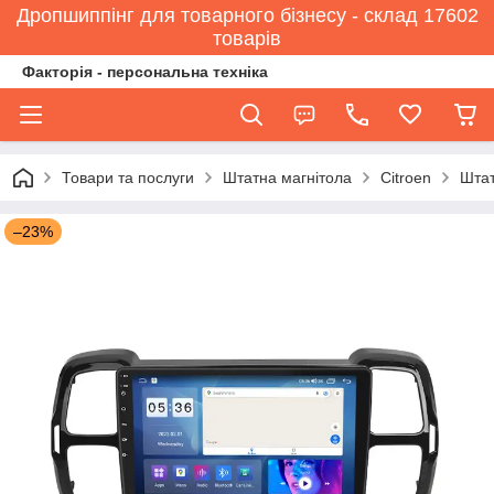
Дропшиппінг для товарного бізнесу - склад 17602
товарів
Факторія - персональна техніка
Товари та послуги
Штатна магнітола
Citroen
Штат
–23%