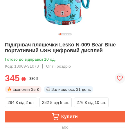
Підігрівач пляшечки Lesko N-009 Bear Blue
портативний USB цифровий дисплей
Готово до відправки 10 од.
Код: 13969-91073
Опт і роздріб
345
₴
380 ₴
Економія
35 ₴
Залишилось
31 день
294 ₴
від 2 шт.
282 ₴
від 5 шт.
276 ₴
від 10 шт.
Купити
або