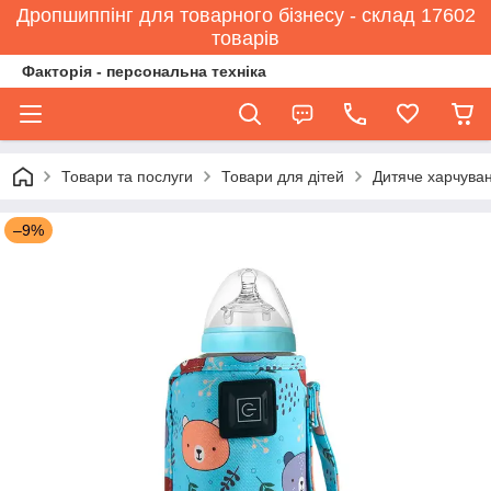
Дропшиппінг для товарного бізнесу - склад 17602
товарів
Факторія - персональна техніка
Товари та послуги
Товари для дітей
Дитяче харчува
–9%