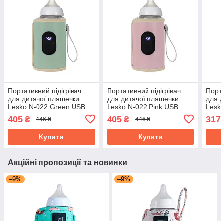
Портативний підігрівач
Портативний підігрівач
Порт
для дитячої пляшечки
для дитячої пляшечки
для 
Lesko N-022 Green USB
Lesko N-022 Pink USB
Lesk
цифровий дисплей
цифровий дисплей
USB
405
405
317
₴
₴
446 ₴
446 ₴
Купити
Купити
Акційні пропозиції та новинки
–9%
–9%