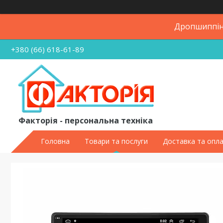
Дропшиппінг
+380 (66) 618-61-89
Факторія - персональна техніка
Головна
Товари та послуги
Доставка та опл