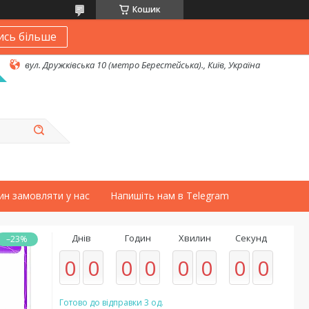
Кошик
ись більше
вул. Дружківська 10 (метро Берестейська)., Київ, Україна
ин замовляти у нас
Напишіть нам в Telegram
Днів
Годин
Хвилин
Секунд
–23%
0
0
0
0
0
0
0
0
Готово до відправки 3 од.