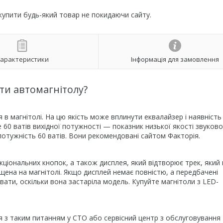
 купити будь-який товар не покидаючи сайту.
арактеристики
Інформація для замовлення
ти автомагнітолу?
я в магнітолі. На цю якість може вплинути еквалайзер і наявність
 60 ватів вихідної потужності — показник низької якості звуково
потужність 60 ватів. Вони рекомендовані сайтом Факторія.
нкціональних кнопок, а також дисплея, який відтворює трек, який 
щена на магнітолі. Якщо дисплей немає повністю, а передбачені
вати, оскільки вона застаріла модель. Купуйте магнітоли з LED-
я з таким питанням у СТО або сервісний центр з обслуговування