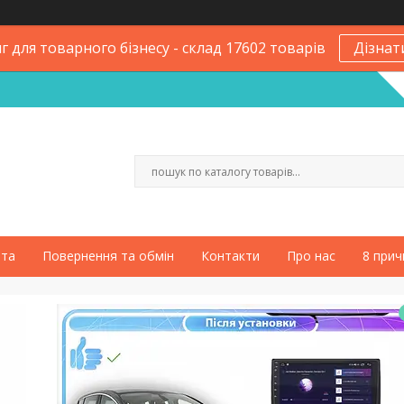
 для товарного бізнесу - склад 17602 товарів
Дізнат
ата
Повернення та обмін
Контакти
Про нас
8 прич