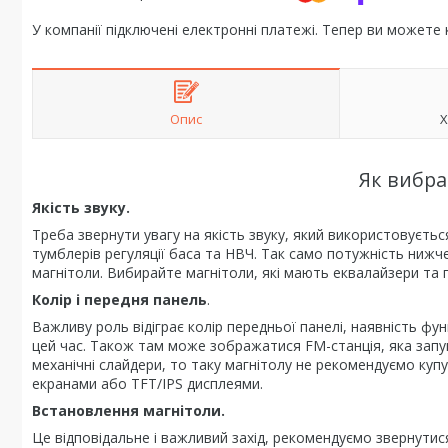
У компанії підключені електронні платежі. Тепер ви можете
Опис
Х
Як вибра
Якість звуку.
Треба звернути увагу на якість звуку, який використовуєтьс
тумблерів регуляції баса та НВЧ. Так само потужність нижче
магнітоли. Вибирайте магнітоли, які мають еквалайзери та 
Колір і передня панель
.
Важливу роль відіграє колір передньої панелі, наявність фу
цей час. Також там може зображатися FM-станція, яка запу
механічні слайдери, то таку магнітолу не рекомендуємо купу
екранами або TFT/IPS дисплеями.
Встановлення магнітоли.
Це відповідальне і важливий захід, рекомендуємо звернутис