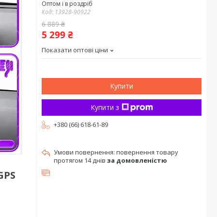
Оптом і в роздріб
Код:
13928-90922
6 889 ₴
5 299 ₴
Показати оптові ціни
Купити
Купити з
+380 (66) 618-61-89
повернення товару
протягом 14 днів
за домовленістю
GPS