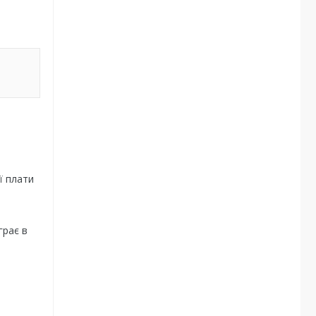
ї плати
грає в