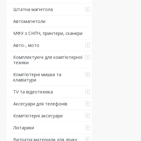
Штатна магнітола
Автомагнітоли
МФУ з СНПЧ, принтери, сканери
Авто-, мото
Комплектуючі для комп'ютерної
техніки
Комп'ютерні мишки та
клавіатури
TV та відеотехніка
Аксесуари для телефонів
Комп'ютерні аксесуари
Ліхтарики
Витратні матеріали для друку