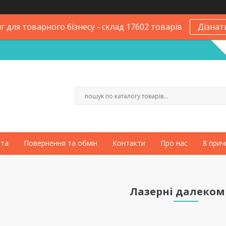
 для товарного бізнесу - склад 17602 товарів
Дізнат
ата
Повернення та обмін
Контакти
Про нас
8 прич
Лазерні далеком