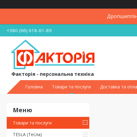
Дропшиппінг
+380 (66) 618-61-89
Факторія - персональна техніка
Головна
Товари та послуги
Доставка та опл
Товари та послуги
TESLA (Тесла)