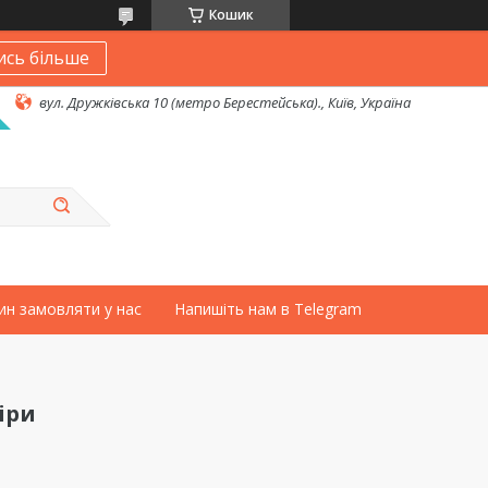
Кошик
ись більше
вул. Дружківська 10 (метро Берестейська)., Київ, Україна
ин замовляти у нас
Напишіть нам в Telegram
іри