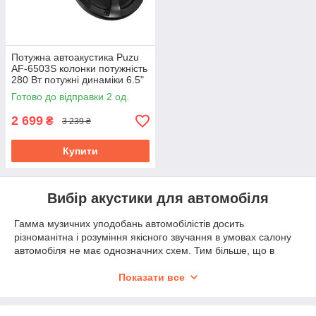
Потужна автоакустика Puzu
AF-6503S колонки потужність
280 Вт потужні динаміки 6.5"
(16.5 см)
Готово до відправки 2 од.
2 699
₴
3 239 ₴
Купити
Вибір акустики для автомобіля
Гамма музичних уподобань автомобілістів досить
різноманітна і розуміння якісного звучання в умовах салону
автомобіля не має однозначних схем. Тим більше, що в
інтернеті і не тільки в наш час є що купити. І якщо одним
важливо, щоб настрій підтримувала гучна і виразна
Показати все
композиція, класний музикант або викладач консерваторії
подивляться на вибір автоакустики дещо інакше.