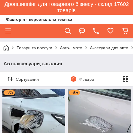
Дропшиппінг для товарного бізнесу - склад 17602
товарів
Факторія - персональна техніка
Товари та послуги
Авто-, мото
Аксесуари для авто
Автоаксесуари, загальні
Сортування
0
Фільтри
–9%
–9%