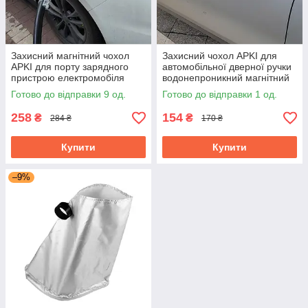
Захисний магнітний чохол
Захисний чохол APKI для
APKI для порту зарядного
автомобільної дверної ручки
пристрою електромобіля
водонепроникний магнітний
водонепроникний
Готово до відправки 9 од.
Готово до відправки 1 од.
258
154
₴
₴
284 ₴
170 ₴
Купити
Купити
–9%