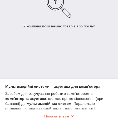
У компанії поки немає товарів або послуг
Мультимедійні системи – акустика для комп'ютера
Засобом для озвучування роботи з комп'ютером є
комп'ютерна акустика
, що має пряме відношення (при
бажанні) до
мультимедійних систем
. Паралельно
розширенню можливостей комп'ютера, множаться і
можливості обладнання, що здійснює звуковий супровід
Показати все