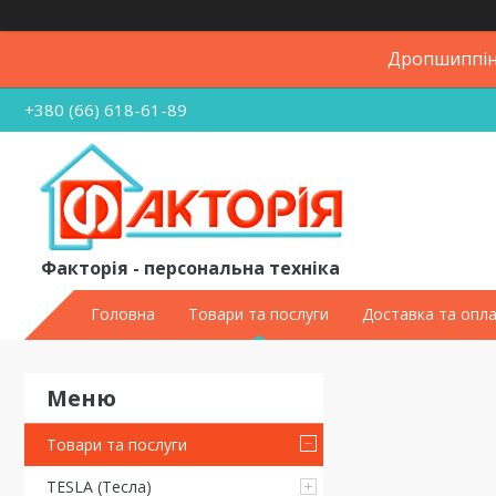
Дропшиппінг
+380 (66) 618-61-89
Факторія - персональна техніка
Головна
Товари та послуги
Доставка та опл
Товари та послуги
TESLA (Тесла)