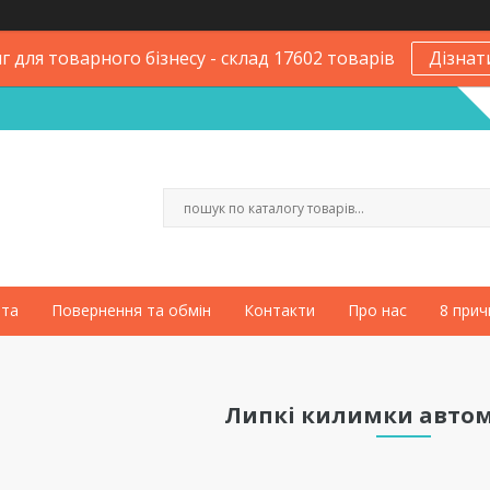
 для товарного бізнесу - склад 17602 товарів
Дізнат
ата
Повернення та обмін
Контакти
Про нас
8 прич
Липкі килимки автом