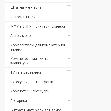
Штатна магнітола
Автомагнітоли
МФУ з СНПЧ, принтери, сканери
Авто-, мото
Комплектуючі для комп'ютерної
техніки
Комп'ютерні мишки та
клавіатури
TV та відеотехніка
Аксесуари для телефонів
Комп'ютерні аксесуари
Ліхтарики
Витратні матеріали для друку