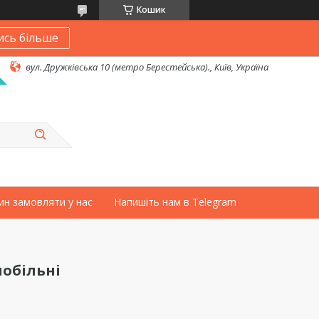
Кошик
ись більше
вул. Дружківська 10 (метро Берестейська)., Київ, Україна
ин замовляти у нас
Напишіть нам в Telegram
обільні