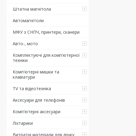
Штатна магнітола
Автомагнітоли
МФУ з СНПЧ, принтери, сканери
Авто-, мото
Комплектуючі для комп'ютерної
техніки
Комп'ютерні мишки та
клавіатури
TV та відеотехніка
Аксесуари для телефонів
Комп'ютерні аксесуари
Ліхтарики
Витратні матеріали для друку