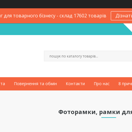
 для товарного бізнесу - склад 17602 товарів
Дізнат
ата
Повернення та обмін
Контакти
Про нас
8 прич
Фоторамки, рамки дл