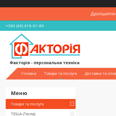
Дропшиппінг
+380 (66) 618-61-89
Факторія - персональна техніка
Головна
Товари та послуги
Доставка та опл
Товари та послуги
TESLA (Тесла)