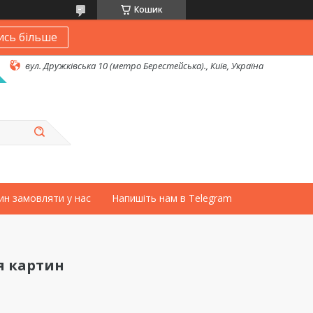
Кошик
ись більше
вул. Дружківська 10 (метро Берестейська)., Київ, Україна
ин замовляти у нас
Напишіть нам в Telegram
я картин