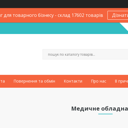
 для товарного бізнесу - склад 17602 товарів
Дізнат
ата
Повернення та обмін
Контакти
Про нас
8 прич
Медичне обладн