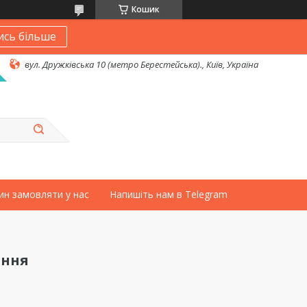
Кошик
ись більше
вул. Дружківська 10 (метро Берестейська)., Київ, Україна
ин замовляти у нас
Напишіть нам в Telegram
ання