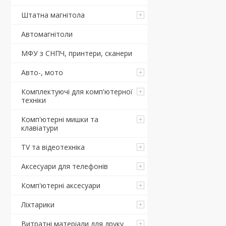
Штатна магнітола
Автомагнітоли
МФУ з СНПЧ, принтери, сканери
Авто-, мото
Комплектуючі для комп'ютерної
техніки
Комп'ютерні мишки та
клавіатури
TV та відеотехніка
Аксесуари для телефонів
Комп'ютерні аксесуари
Ліхтарики
Витратні матеріали для друку