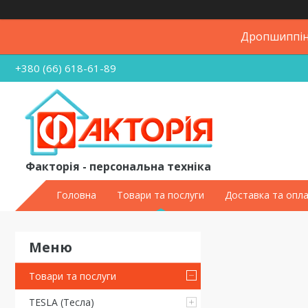
Дропшиппінг
+380 (66) 618-61-89
Факторія - персональна техніка
Головна
Товари та послуги
Доставка та опл
Товари та послуги
TESLA (Тесла)