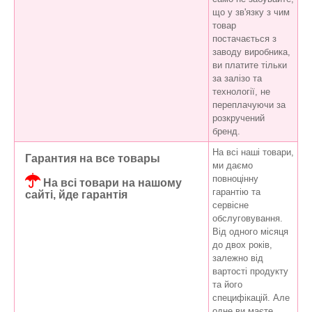
що у зв'язку з чим
товар
постачається з
заводу виробника,
ви платите тільки
за залізо та
технології, не
переплачуючи за
розкручений
бренд.
На всі наші товари,
Гарантия на все товары
ми даємо
повноцінну
На всі товари на нашому
гарантію та
сайті, йде гарантія
сервісне
обслуговування.
Від одного місяця
до двох років,
залежно від
вартості продукту
та його
специфікацій. Але
одне ви маєте