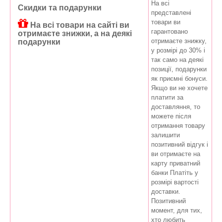
На всі
Скидки та подарунки
представлені
товари ви
На всі товари на сайті ви
гарантовано
отримаєте знижки, а на деякі
отримаєте знижку,
подарунки
у розмірі до 30% і
так само на деякі
позиції, подарунки
як приємні бонуси.
Якщо ви не хочете
платити за
доставляння, то
можете після
отримання товару
залишити
позитивний відгук і
ви отримаєте на
карту приватний
банки Платіть у
розмірі вартості
доставки.
Позитивний
момент, для тих,
хто любить