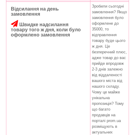
Зробили сьогодні
Відсилання на день
замовлення? Якщо
замовлення
замовлення було
оформлене до
Швидке надсилання
35000, то
товару того ж дня, коли було
оформлено замовлення
відправлення
товару буде цього
ж дня. Це
безперечний плюс,
адже товар до вас
прийде впродовж
2-3 днів залежно
від віддаленості
вашого міста від
нашого складу.
Чому це майже
унікальна
пропозиція? Тому
що багато
продавців на
порталі prom.ua
розміщують в
актуальних