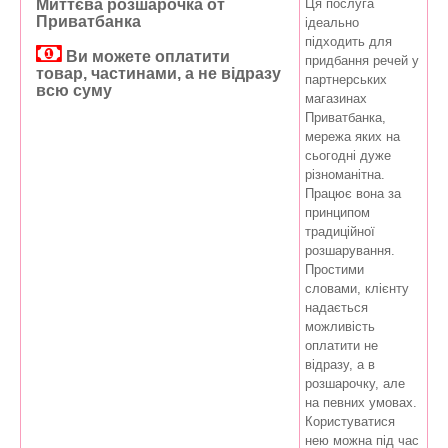
Миттєва розшарочка от
Ця послуга
Приватбанка
ідеально
підходить для
Ви можете оплатити
придбання речей у
товар, частинами, а не відразу
партнерських
всю суму
магазинах
Приватбанка,
мережа яких на
сьогодні дуже
різноманітна.
Працює вона за
принципом
традиційної
розшарування.
Простими
словами, клієнту
надається
можливість
оплатити не
відразу, а в
розшарочку, але
на певних умовах.
Користуватися
нею можна під час