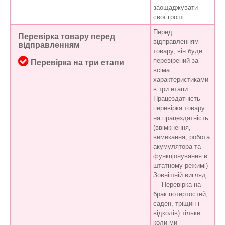
заощаджувати
свої гроші.
Перед
Перевірка товару перед
відправленням
відправленням
товару, він буде
перевірений за
Перевірка на три етапи
всіма
характеристиками
в три етапи.
Працездатність —
перевірка товару
на працездатність
(ввімкнення,
вимикання, робота
акумулятора та
функціонування в
штатному режимі)
Зовнішній вигляд
— Перевірка на
брак потертостей,
саден, тріщин і
відколів) тільки
коли ми