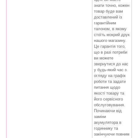
знати точно, кожен
товар буде вам
доставлений із
гарантійним
талоном, в якому
стоїть мокрий друк
нашого магазину.
Це гарантія того,
що в разі потреби
ви можете
звернутися до нас
у будь-який час з
огляду на графік
роботи та задати
питання щодо
якості товару та
його сервісного
обслуговування.
Починаючи від
заміни
акумулятора в
годиннику та
закінчуючи повним