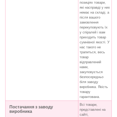
позиціях товари,
які насправді у них
немає на складі, а
після вашого
замовлення
перекуповують їх
у спіралей і вам
приходить товар
сумнівної якості. У
нас такого не
трапиться, весь
товар
відправлений
нами,
закуповується
безпосередньо
біля заводу
виробника. Якість
товару
гарантована.
Всі товари,
Постачання з заводу
представлені на
виробника
сайті,