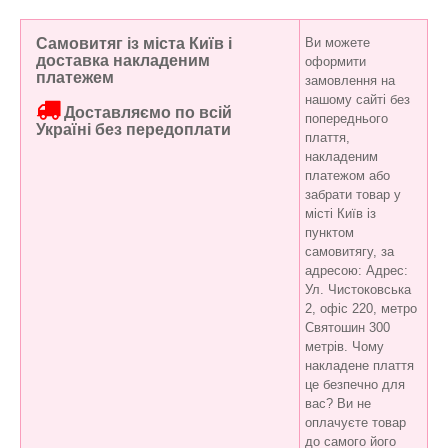
Самовитяг із міста Київ і
Ви можете
доставка накладеним
оформити
платежем
замовлення на
нашому сайті без
Доставляємо по всій
попереднього
Україні без передоплати
плаття,
накладеним
платежом або
забрати товар у
місті Київ із
пунктом
самовитягу, за
адресою: Адрес:
Ул. Чистоковська
2, офіс 220, метро
Святошин 300
метрів. Чому
накладене плаття
це безпечно для
вас? Ви не
оплачуєте товар
до самого його