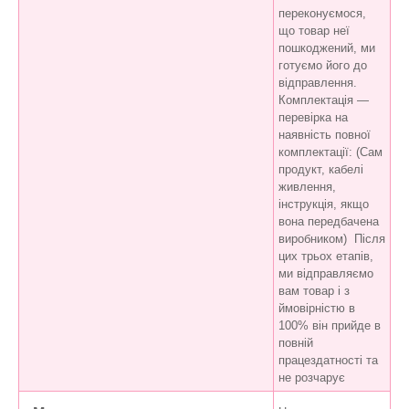
переконуємося,
що товар неї
пошкоджений, ми
готуємо його до
відправлення.
Комплектація —
перевірка на
наявність повної
комплектації: (Сам
продукт, кабелі
живлення,
інструкція, якщо
вона передбачена
виробником) Після
цих трьох етапів,
ми відправляємо
вам товар і з
ймовірністю в
100% він прийде в
повній
працездатності та
не розчарує