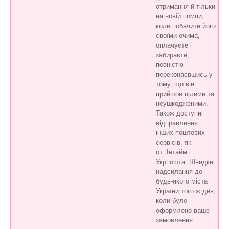
отримання й тільки
на новій помпи,
коли побачите його
своїми очима,
оплачуєте і
забираєте,
повністю
переконаєвшись у
тому, що він
прийшов цілими та
неушкодженими.
Також доступні
відправлення
інших поштових
сервісів, як-
от: Інтайм і
Укрпошта. Швидке
надсилання до
будь-якого міста
України того ж дня,
коли було
оформлено ваше
замовлення.