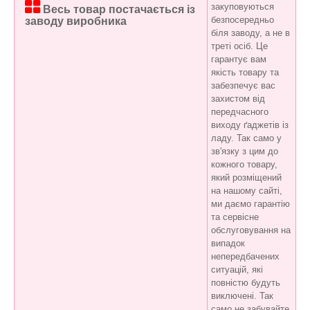
закуповуються
Весь товар постачається із
безпосередньо
заводу виробника
біля заводу, а не в
треті осіб. Це
гарантує вам
якість товару та
забезпечує вас
захистом від
передчасного
виходу ґаджетів із
ладу. Так само у
зв'язку з цим до
кожного товару,
який розміщений
на нашому сайті,
ми даємо гарантію
та сервісне
обслуговування на
випадок
непередбачених
ситуацій, які
повністю будуть
виключені. Так
само не забувайте,