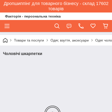
Дропшиппінг для товарного бізнесу - склад 17602
товарів
Факторія - персональна техніка
Товари та послуги
Одяг, взуття, аксесуари
Одяг чоло
Чоловічі шкарпетки