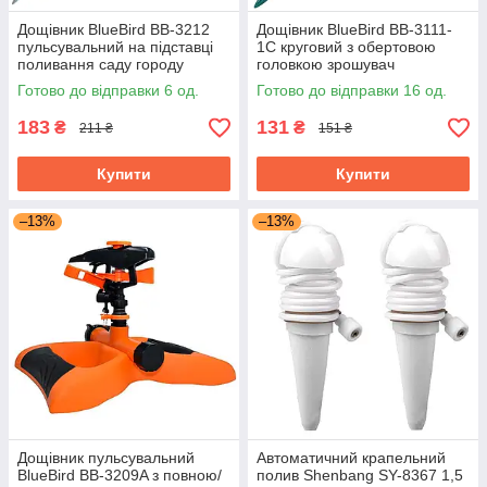
Дощівник BlueBird BB-3212
Дощівник BlueBird BB-3111-
пульсувальний на підставці
1C круговий з обертовою
поливання саду городу
головкою зрошувач
Готово до відправки 6 од.
Готово до відправки 16 од.
183
131
₴
₴
211 ₴
151 ₴
Купити
Купити
–13%
–13%
Дощівник пульсувальний
Автоматичний крапельний
BlueBird BB-3209A з повною/
полив Shenbang SY-8367 1,5