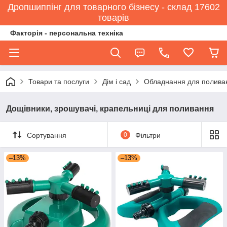
Дропшиппінг для товарного бізнесу - склад 17602
товарів
Факторія - персональна техніка
Товари та послуги
Дім і сад
Обладнання для полива
Дощівники, зрошувачі, крапельниці для поливання
Сортування
0
Фільтри
–13%
–13%