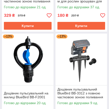
частинною зоною поливання
м для рослин зрошувач для
автоматичного поливання
кімнатних квітів
Готово до відправки 21 од.
Готово до відправки 37 од.
329
180
₴
₴
379 ₴
207 ₴
Купити
Купити
–13%
–13%
Дощівник пульсувальний
Дощівник пульсувальний на
BlueBird BB-3312 з повною
милиці BlueBird BB-F2001
частковою зоною поливання
Готово до відправки 20 од.
Готово до відправки 9 од.