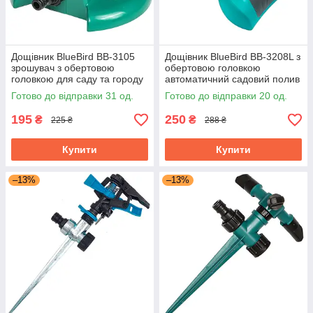
Дощівник BlueBird BB-3105
Дощівник BlueBird BB-3208L з
зрошувач з обертовою
обертовою головкою
головкою для саду та городу
автоматичний садовий полив
Готово до відправки 31 од.
Готово до відправки 20 од.
195
250
₴
₴
225 ₴
288 ₴
Купити
Купити
–13%
–13%