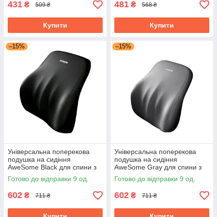
431
481
₴
₴
509 ₴
568 ₴
Купити
Купити
–15%
–15%
Універсальна поперекова
Універсальна поперекова
подушка на сидіння
подушка на сидіння
AweSome Black для спини з
AweSome Gray для спини з
ефектом пам'яті
ефектом пам'яті
Готово до відправки 9 од.
Готово до відправки 9 од.
ортопедична
ортопедична
602
602
₴
₴
711 ₴
711 ₴
Купити
Купити