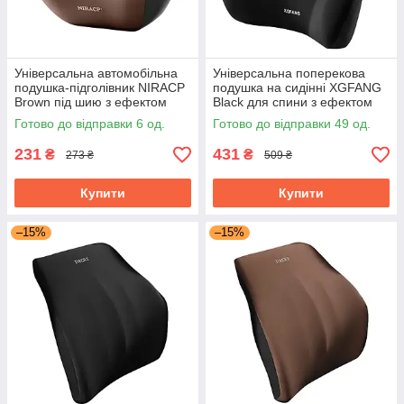
Універсальна автомобільна
Універсальна поперекова
подушка-підголівник NIRACP
подушка на сидінні XGFANG
Brown під шию з ефектом
Black для спини з ефектом
пам'яті ортопедична
пам'яті ортопедична
Готово до відправки 6 од.
Готово до відправки 49 од.
231
431
₴
₴
273 ₴
509 ₴
Купити
Купити
–15%
–15%