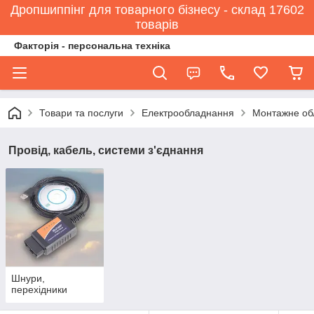
Дропшиппінг для товарного бізнесу - склад 17602
товарів
Факторія - персональна техніка
Товари та послуги
Електрообладнання
Монтажне об
Провід, кабель, системи з'єднання
Шнури,
перехідники