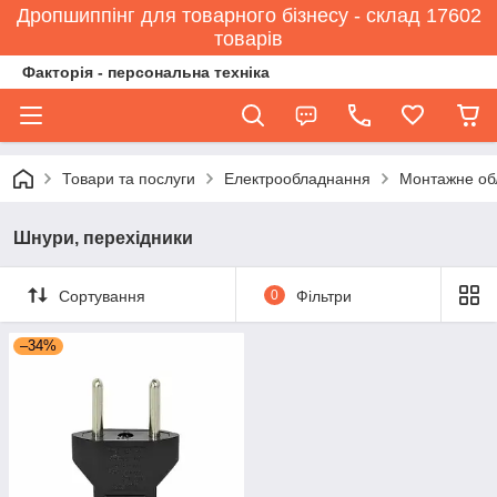
Дропшиппінг для товарного бізнесу - склад 17602
товарів
Факторія - персональна техніка
Товари та послуги
Електрообладнання
Монтажне об
Шнури, перехідники
Сортування
0
Фільтри
–34%