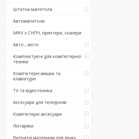
Штатна магнітола
Автомагнітоли
МФУ з СНПЧ, принтери, сканери
Авто-, мото
Комплектуючі для комп'ютерної
техніки
Комп'ютерні мишки та
клавіатури
TV та відеотехніка
Аксесуари для телефонів
Комп'ютерні аксесуари
Ліхтарики
Витратні матеріали для друку