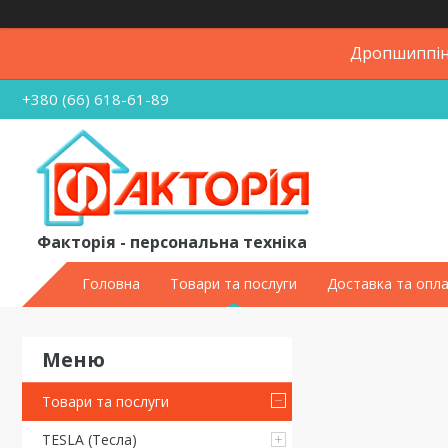
Дропшиппінг
+380 (66) 618-61-89
Факторія - персональна техніка
Головна
Товари та послуги
Доставка та опл
Товари та послуги
TESLA (Тесла)