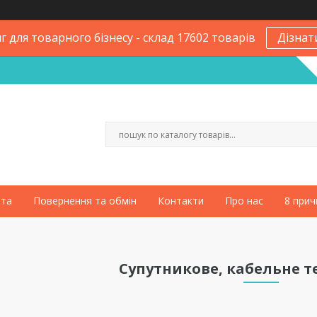
 для товарного бізнесу - склад 17602 товарів
Дізнат
ата
Повернення та обмін
Контакти
Про нас
8 прич
Супутникове, кабельне 