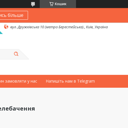
Кошик
ись більше
вул. Дружківська 10 (метро Берестейська)., Київ, Україна
ин замовляти у нас
Напишіть нам в Telegram
телебачення