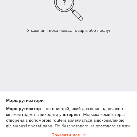
У компанії поки немає товарів або послуг
Маршрутизатори
Маршрутизатор
– це пристрій, який дозволяє одночасно
кільком гаджетів виходити у
інтернет
. Мережа комп'ютерів,
створена з допомогою routers виявляється відокремленою
від мережі провайдера. По бездротового чи дротового зв'язку
девайс дозволяє підключити як комп'ютери і ноутбуки, так і
Показати все