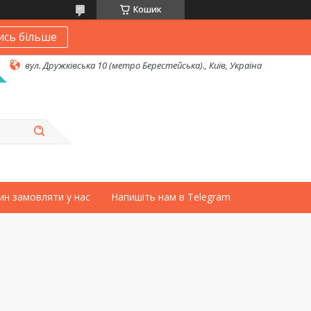
Кошик
ись більше
вул. Дружківська 10 (метро Берестейська)., Київ, Україна
ин замовляти у нас
Напишіть нам в Telegram