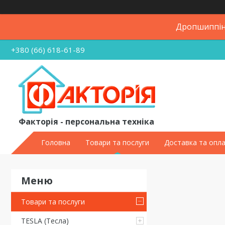
Дропшиппінг
+380 (66) 618-61-89
Факторія - персональна техніка
Головна
Товари та послуги
Доставка та опл
Товари та послуги
TESLA (Тесла)