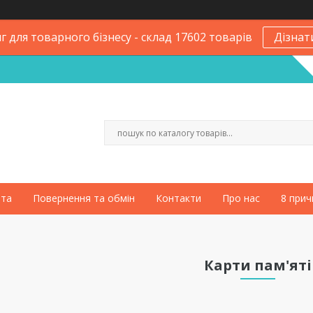
 для товарного бізнесу - склад 17602 товарів
Дізнат
ата
Повернення та обмін
Контакти
Про нас
8 прич
Карти пам'яті