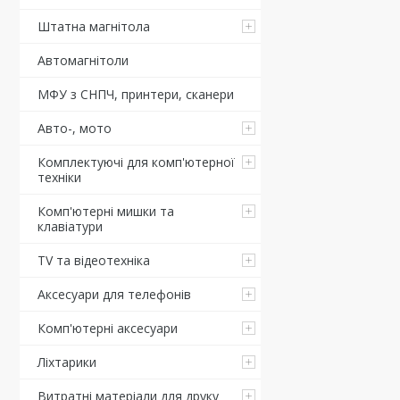
Штатна магнітола
Автомагнітоли
МФУ з СНПЧ, принтери, сканери
Авто-, мото
Комплектуючі для комп'ютерної
техніки
Комп'ютерні мишки та
клавіатури
TV та відеотехніка
Аксесуари для телефонів
Комп'ютерні аксесуари
Ліхтарики
Витратні матеріали для друку