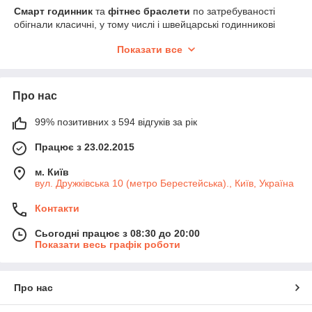
Смарт годинник
та
фітнес браслети
по затребуваності
обігнали класичні, у тому числі і швейцарські годинникові
механізми. Поступово вони склали величезну конкуренцію
Показати все
годинним фірмам. Причина того – наявність міні –
комп'ютер
з широкими можливостями і традиційними і дуже
рідкісними.
Про нас
99% позитивних з 594 відгуків за рік
Фітнес трекери, функції
Працює з 23.02.2015
наприклад, замінити персонального тренера, під
м. Київ
наглядом якого поступово змінюється у людини якість
вул. Дружківська 10 (метро Берестейська)., Київ, Україна
життя, здатний фітнес – браслет. У число його функцій
можуть входити:
Контакти
Підрахунок кількості кроків протягом доби;
Сьогодні працює з 08:30 до 20:00
Контроль пробіжок (за рахунок
акселерометра
);
Показати весь графік роботи
Спостереження і фіксація процесу сну, оцінка його
якості;
Про нас
GPS приймач
для точності вимірювань;