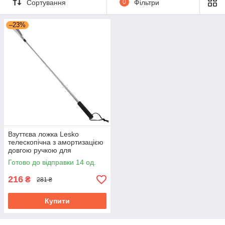
Сортування
0
Фільтри
–23%
Взуттєва ложка Lesko
телескопічна з амортизацією
довгою ручкою для
надягання взуття не
Готово до відправки 14 од.
нахиляється
216
₴
281 ₴
Купити