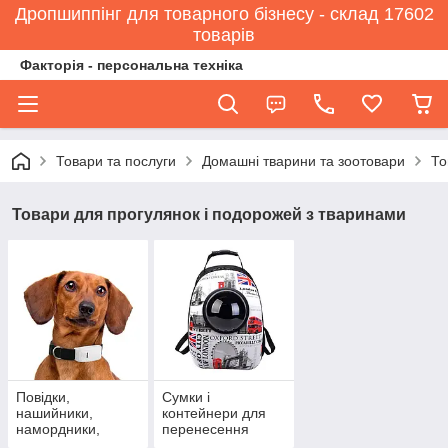
Дропшиппінг для товарного бізнесу - склад 17602
товарів
Факторія - персональна техніка
Товари та послуги
Домашні тварини та зоотовари
То
Товари для прогулянок і подорожей з тваринами
Повідки,
Сумки і
нашийники,
контейнери для
намордники,
перенесення
шлейки
домашніх тварин