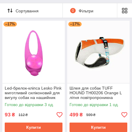
Сортування
0
Фільтри
–17%
–17%
Led-брелок-кліпса Lesko Pink
Шлея для собак TUFF
миготливий силіконовий для
HOUND TH00206 Orange L
вигулу собак на нашийник
літня повітропроникна
Готово до відправки 3 од.
Готово до відправки 1 од.
93
499
₴
₴
112 ₴
599 ₴
Купити
Купити