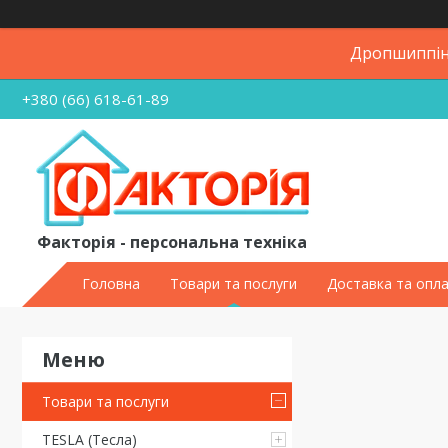
Дропшиппінг
+380 (66) 618-61-89
Факторія - персональна техніка
Головна
Товари та послуги
Доставка та опл
Товари та послуги
TESLA (Тесла)