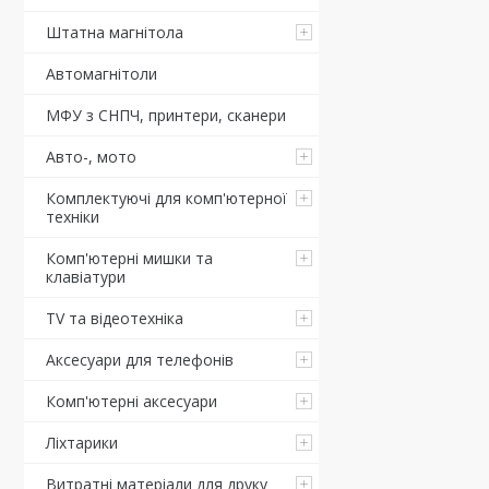
Штатна магнітола
Автомагнітоли
МФУ з СНПЧ, принтери, сканери
Авто-, мото
Комплектуючі для комп'ютерної
техніки
Комп'ютерні мишки та
клавіатури
TV та відеотехніка
Аксесуари для телефонів
Комп'ютерні аксесуари
Ліхтарики
Витратні матеріали для друку