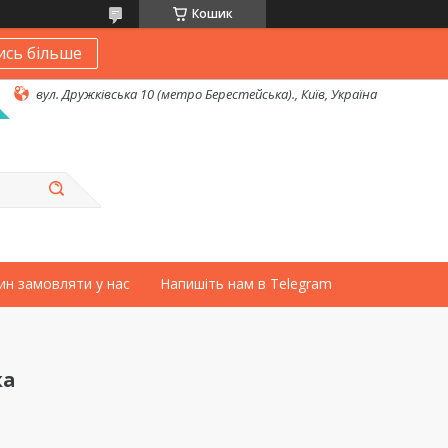
Кошик
ись більше
вул. Дружківська 10 (метро Берестейська)., Київ, Україна
ин замовляти у нас
Напишіть нам в Telegram
ка