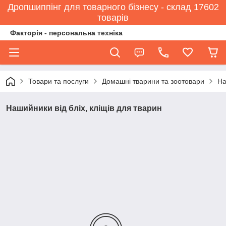
Дропшиппінг для товарного бізнесу - склад 17602
товарів
Факторія - персональна техніка
Товари та послуги
Домашні тварини та зоотовари
На
Нашийники від бліх, кліщів для тварин