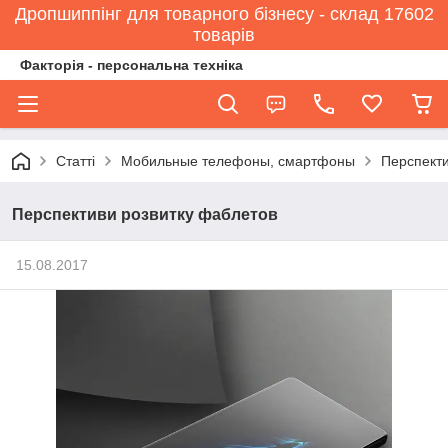
Дропшиппінг для товарного бізнесу - склад 17602
товарів
Факторія - персональна техніка
Статті
Мобильные телефоны, смартфоны
Перспекти
Перспективи розвитку фаблетов
15.08.2017