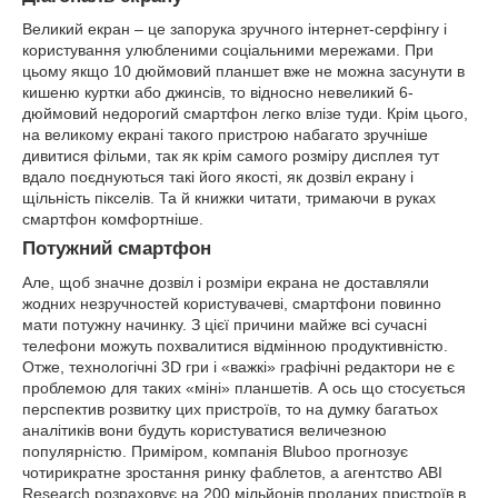
Великий екран – це запорука зручного інтернет-серфінгу і
користування улюбленими соціальними мережами. При
цьому якщо 10 дюймовий планшет вже не можна засунути в
кишеню куртки або джинсів, то відносно невеликий 6-
дюймовий недорогий смартфон легко влізе туди. Крім цього,
на великому екрані такого пристрою набагато зручніше
дивитися фільми, так як крім самого розміру дисплея тут
вдало поєднуються такі його якості, як дозвіл екрану і
щільність пікселів. Та й книжки читати, тримаючи в руках
смартфон комфортніше.
Потужний смартфон
Але, щоб значне дозвіл і розміри екрана не доставляли
жодних незручностей користувачеві, смартфони повинно
мати потужну начинку. З цієї причини майже всі сучасні
телефони можуть похвалитися відмінною продуктивністю.
Отже, технологічні 3D гри і «важкі» графічні редактори не є
проблемою для таких «міні» планшетів. А ось що стосується
перспектив розвитку цих пристроїв, то на думку багатьох
аналітиків вони будуть користуватися величезною
популярністю. Приміром, компанія Bluboo прогнозує
чотирикратне зростання ринку фаблетов, а агентство ABI
Research розраховує на 200 мільйонів проданих пристроїв в