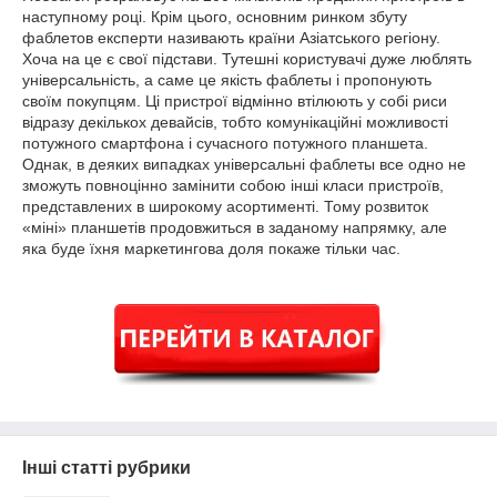
наступному році. Крім цього, основним ринком збуту
фаблетов експерти називають країни Азіатського регіону.
Хоча на це є свої підстави. Тутешні користувачі дуже люблять
універсальність, а саме це якість фаблеты і пропонують
своїм покупцям. Ці пристрої відмінно втілюють у собі риси
відразу декількох девайсів, тобто комунікаційні можливості
потужного смартфона і сучасного потужного планшета.
Однак, в деяких випадках універсальні фаблеты все одно не
зможуть повноцінно замінити собою інші класи пристроїв,
представлених в широкому асортименті. Тому розвиток
«міні» планшетів продовжиться в заданому напрямку, але
яка буде їхня маркетингова доля покаже тільки час.
Інші статті рубрики