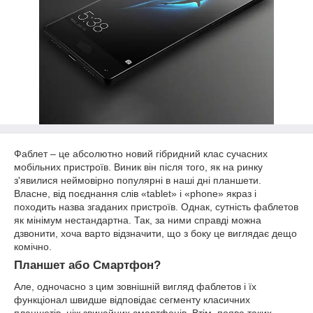
Фаблет – це абсолютно новий гібридний клас сучасних
мобільних пристроїв. Виник він після того, як на ринку
з'явилися неймовірно популярні в наші дні планшети.
Власне, від поєднання слів «tablet» і «phone» якраз і
походить назва згаданих пристроїв. Однак, сутність фаблетов
як мінімум нестандартна. Так, за ними справді можна
дзвонити, хоча варто відзначити, що з боку це виглядає дещо
комічно.
Планшет або Смартфон?
Але, одночасно з цим зовнішній вигляд фаблетов і їх
функціонал швидше відповідає сегменту класичних
планшетів, ніж звичайних смартфонів. Втім, поява таких