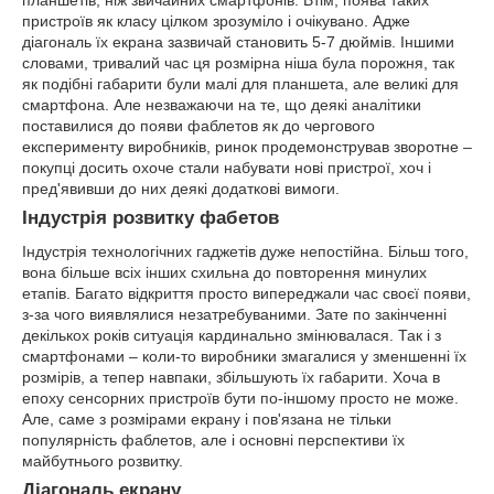
пристроїв як класу цілком зрозуміло і очікувано. Адже
діагональ їх екрана зазвичай становить 5-7 дюймів. Іншими
словами, тривалий час ця розмірна ніша була порожня, так
як подібні габарити були малі для планшета, але великі для
смартфона. Але незважаючи на те, що деякі аналітики
поставилися до появи фаблетов як до чергового
експерименту виробників, ринок продемонстрував зворотне –
покупці досить охоче стали набувати нові пристрої, хоч і
пред'явивши до них деякі додаткові вимоги.
Індустрія розвитку фабетов
Індустрія технологічних гаджетів дуже непостійна. Більш того,
вона більше всіх інших схильна до повторення минулих
етапів. Багато відкриття просто випереджали час своєї появи,
з-за чого виявлялися незатребуваними. Зате по закінченні
декількох років ситуація кардинально змінювалася. Так і з
смартфонами – коли-то виробники змагалися у зменшенні їх
розмірів, а тепер навпаки, збільшують їх габарити. Хоча в
епоху сенсорних пристроїв бути по-іншому просто не може.
Але, саме з розмірами екрану і пов'язана не тільки
популярність фаблетов, але і основні перспективи їх
майбутнього розвитку.
Діагональ екрану