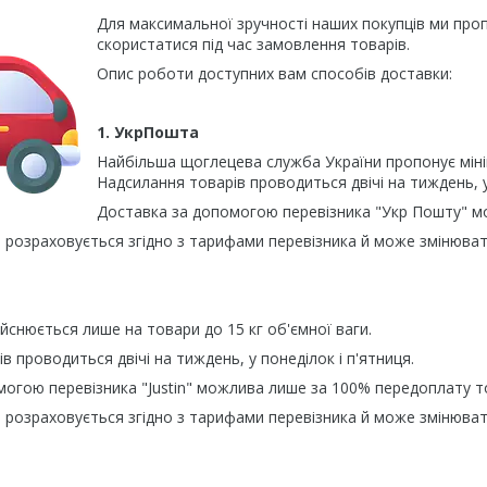
Для максимальної зручності наших покупців ми про
скористатися під час замовлення товарів.
Опис роботи доступних вам способів доставки:
1. УкрПошта
Найбільша щоглецева служба України пропонує мінім
Надсилання товарів проводиться двічі на тиждень, у
Доставка за допомогою перевізника "Укр Пошту" м
 розраховується згідно з тарифами перевізника й може змінюват
ійснюється лише на товари до 15 кг об'ємної ваги.
в проводиться двічі на тиждень, у понеділок і п'ятниця.
огою перевізника "Justin" можлива лише за 100% передоплату т
 розраховується згідно з тарифами перевізника й може змінюват