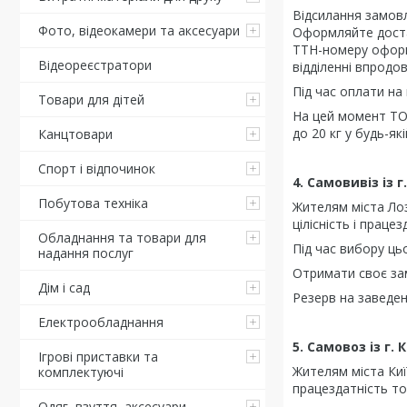
Відсилання замовл
Фото, відеокамери та аксесуари
Оформляйте доста
ТТН-номеру оформ
Відеореєстратори
відділенні впродов
Під час оплати на
Товари для дітей
На цей момент ТО
до 20 кг у будь-я
Канцтовари
Спорт і відпочинок
4. Самовивіз із г
Побутова техніка
Жителям міста Лоз
цілісність і праце
Обладнання та товари для
Під час вибору ць
надання послуг
Отримати своє зам
Дім і сад
Резерв на заведен
Електрообладнання
5. Самовоз із г. 
Ігрові приставки та
Жителям міста Киї
комплектуючі
працездатність то
Одяг, взуття, аксесуари