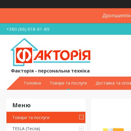
Дропшиппінг
+380 (66) 618-61-89
Факторія - персональна техніка
Головна
Товари та послуги
Доставка та опл
Товари та послуги
TESLA (Тесла)