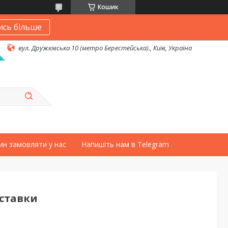
Кошик
ись більше
вул. Дружківська 10 (метро Берестейська)., Київ, Україна
ин замовляти у нас
Напишіть нам в Telegram
оставки