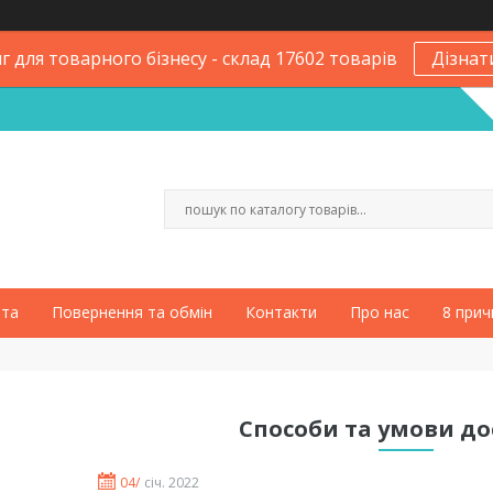
 для товарного бізнесу - склад 17602 товарів
Дізнат
ата
Повернення та обмін
Контакти
Про нас
8 прич
Способи та умови д
04/
січ. 2022