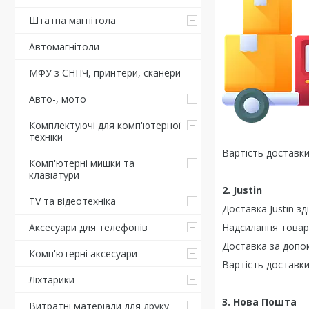
Штатна магнітола
Автомагнітоли
МФУ з СНПЧ, принтери, сканери
Авто-, мото
Комплектуючі для комп'ютерної
техніки
Вартість доставки
Комп'ютерні мишки та
клавіатури
2. Justin
TV та відеотехніка
Доставка Justin зд
Надсилання товарі
Аксесуари для телефонів
Доставка за допом
Комп'ютерні аксесуари
Вартість доставки
Ліхтарики
3. Нова Пошта
Витратні матеріали для друку