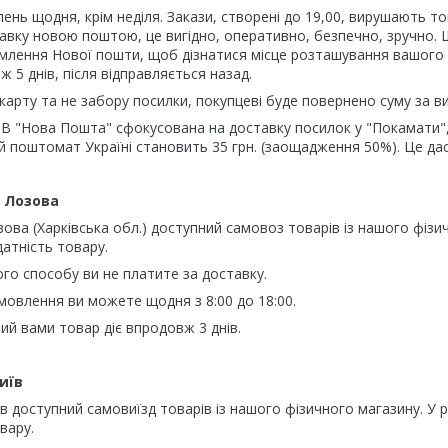
ень щодня, крім неділя. Закази, створені до 19,00, вирушають т
вку новою поштою, це вигідно, оперативно, безпечно, зручно. Ш
лення Нової пошти, щоб дізнатися місце розташування вашого 
ж 5 днів, після відправляється назад.
 карту та не забору посилки, покупцеві буде повернено суму за в
В "Нова Пошта" сфокусована на доставку посилок у "Покамати",
кій поштомат Україні становить 35 грн. (заощадження 50%). Це да
. Лозова
ова (Харківська обл.) доступний самовоз товарів із нашого фізи
здатність товару.
ого способу ви не платите за доставку.
овлення ви можете щодня з 8:00 до 18:00.
ий вами товар діє впродовж 3 днів.
Київ
в доступний самовиїзд товарів із нашого фізичного магазину. У р
вару.