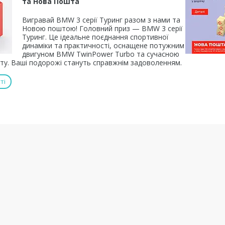
та Нова Пошта
Вигравай BMW 3 серії Туринг разом з нами та
Новою поштою! Головний приз — BMW 3 серії
Туринг. Це ідеальне поєднання спортивної
динаміки та практичності, оснащене потужним
двигуном BMW TwinPower Turbo та сучасною
у. Ваші подорожі стануть справжнім задоволенням.
ті