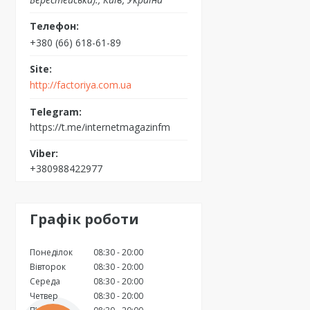
+380 (66) 618-61-89
http://factoriya.com.ua
https://t.me/internetmagazinfm
+380988422977
Графік роботи
Понеділок
08:30
20:00
Вівторок
08:30
20:00
Середа
08:30
20:00
Четвер
08:30
20:00