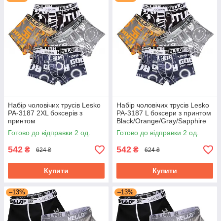
Набір чоловічих трусів Lesko
Набір чоловічих трусів Lesko
PA-3187 2XL боксерів з
PA-3187 L боксери з принтом
принтом
Black/Orange/Gray/Sapphire
Black/Orange/Gray/Sapphire
Blue bp 4 шт.
Готово до відправки 2 од.
Готово до відправки 2 од.
Blue bp 4 шт.
542
542
₴
₴
624 ₴
624 ₴
Купити
Купити
–13%
–13%