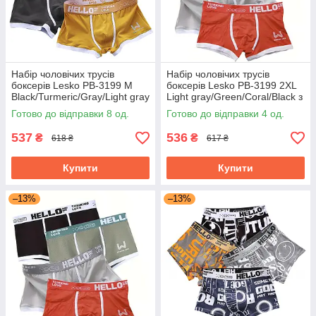
Набір чоловічих трусів
Набір чоловічих трусів
боксерів Lesko PB-3199 M
боксерів Lesko PB-3199 2XL
Black/Turmeric/Gray/Light gray
Light gray/Green/Coral/Black з
з 4 шт.
4 шт.
Готово до відправки 8 од.
Готово до відправки 4 од.
537
536
₴
₴
618 ₴
617 ₴
Купити
Купити
–13%
–13%