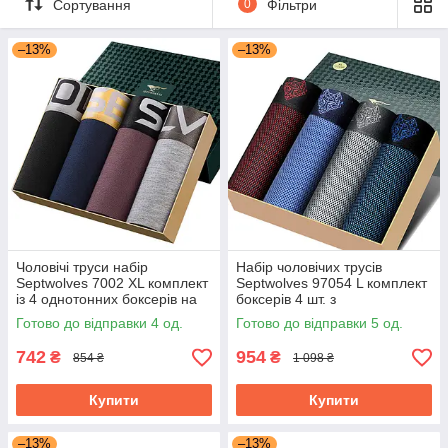
Сортування
0
Фільтри
–13%
–13%
Чоловічі труси набір
Набір чоловічих трусів
Septwolves 7002 XL комплект
Septwolves 97054 L комплект
із 4 однотонних боксерів на
боксерів 4 шт. з
широкій гумці
повітропроникної еластичної
Готово до відправки 4 од.
Готово до відправки 5 од.
тканини
742
954
₴
₴
854 ₴
1 098 ₴
Купити
Купити
–13%
–13%