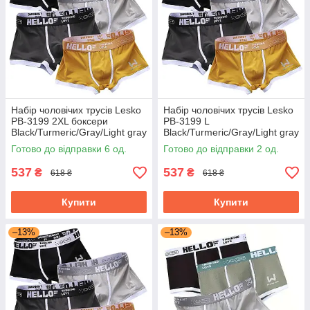
Набір чоловічих трусів Lesko
Набір чоловічих трусів Lesko
PB-3199 2XL боксери
PB-3199 L
Black/Turmeric/Gray/Light gray
Black/Turmeric/Gray/Light gray
з 4 шт.
боксери з 4 шт.
Готово до відправки 6 од.
Готово до відправки 2 од.
537
537
₴
₴
618 ₴
618 ₴
Купити
Купити
–13%
–13%