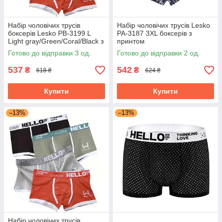
Набір чоловічих трусів
Набір чоловічих трусів Lesko
боксерів Lesko PB-3199 L
PA-3187 3XL боксерів з
Light gray/Green/Coral/Black з
принтом
4 шт.
Black/Orange/Gray/Sapphire
Готово до відправки 3 од.
Готово до відправки 2 од.
Blue bp 4 шт.
537
542
₴
₴
618 ₴
624 ₴
Купити
Купити
–13%
–13%
Набір чоловічих трусів