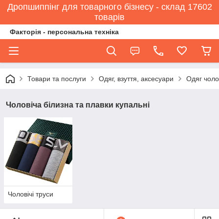
Дропшиппінг для товарного бізнесу - склад 17602
товарів
Факторія - персональна техніка
Товари та послуги
Одяг, взуття, аксесуари
Одяг чоло
Чоловіча білизна та плавки купальні
Чоловічі труси