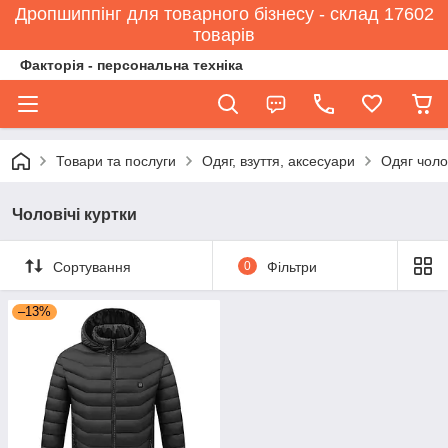
Дропшиппінг для товарного бізнесу - склад 17602
товарів
Факторія - персональна техніка
Товари та послуги
Одяг, взуття, аксесуари
Одяг чоло
Чоловічі куртки
Сортування
0
Фільтри
–13%