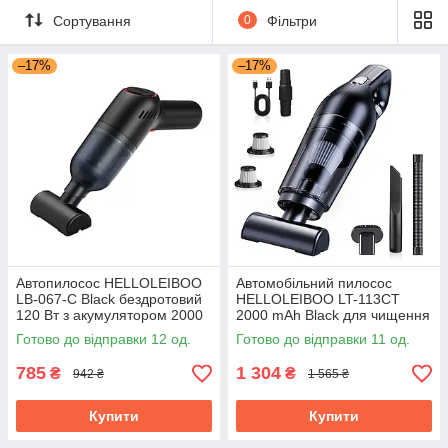
Сортування
0
Фільтри
–17%
–17%
Автопилосос HELLOLEIBOO
Автомобільний пилосос
LB-067-C Black бездротовий
HELLOLEIBOO LT-113CT
120 Вт з акумулятором 2000
2000 mAh Black для чищення
mAh для сухого прибирання
салону вологого та сухого
Готово до відправки 12 од.
Готово до відправки 11 од.
прибирання
785
1 304
₴
₴
942 ₴
1 565 ₴
Купити
Купити